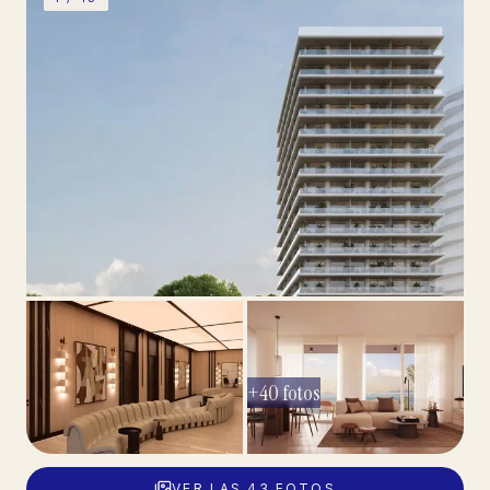
+
40
fotos
VER LAS
43
FOTOS