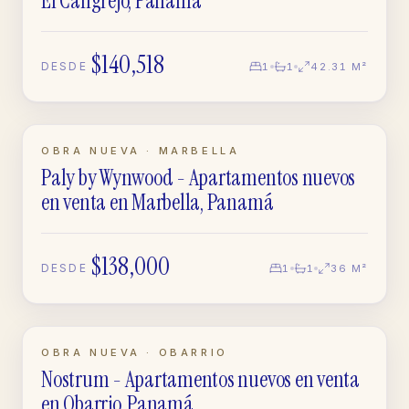
El Cangrejo, Panamá
$140,518
DESDE
1
1
42.31 M²
PREVENTA
OBRA NUEVA · MARBELLA
Paly by Wynwood - Apartamentos nuevos
APARTAMENTO
en venta en Marbella, Panamá
$138,000
DESDE
1
1
36 M²
EN CONSTRUCCIÓN
OBRA NUEVA · OBARRIO
Nostrum - Apartamentos nuevos en venta
APARTAMENTO
en Obarrio, Panamá