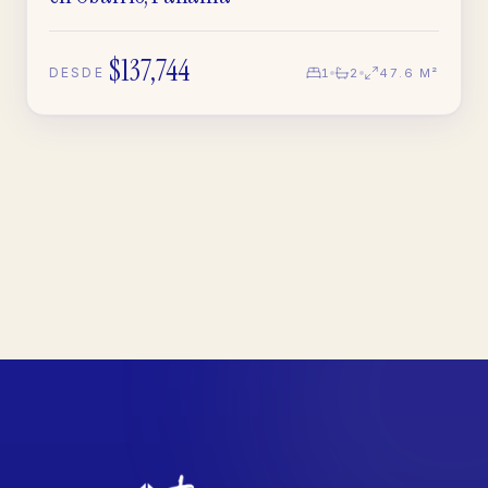
$137,744
DESDE
1
2
47.6 M²