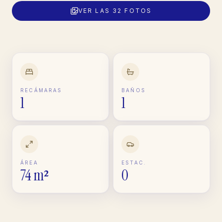
VER LAS
32
FOTOS
RECÁMARAS
BAÑOS
1
1
ÁREA
ESTAC.
74 m²
0