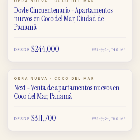
LISTO · OBRA NUEVA
OBRA NUEVA · COCO DEL MAR
Dovle Cincuentenario - Apartamentos
APARTAMENTO
nuevos en Coco del Mar, Ciudad de
Panamá
$244,000
DESDE
1
1
49 M²
EN CONSTRUCCIÓN
OBRA NUEVA · COCO DEL MAR
Next - Venta de apartamentos nuevos en
APARTAMENTO
Coco del Mar, Panamá
$311,700
DESDE
2
2
89 M²