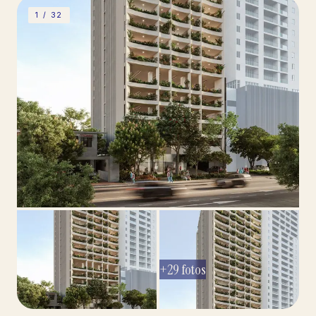
1 /
32
+
29
fotos