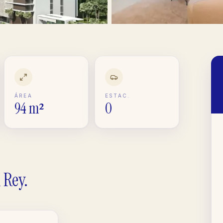
ÁREA
ESTAC.
94 m²
0
 Rey
.