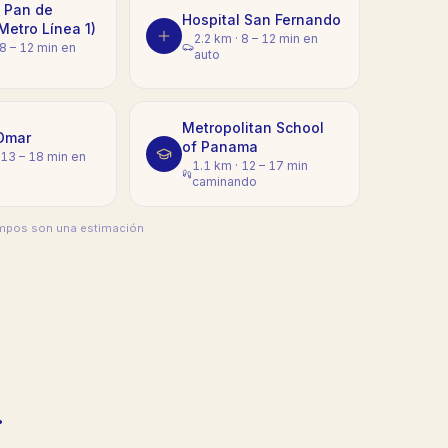
 Pan de
Hospital San Fernando
Metro Línea 1)
2.2 km
·
8 – 12 min en
8 – 12 min en
auto
Metropolitan School
Omar
of Panama
13 – 18 min en
1.1 km
·
12 – 17 min
caminando
tiempos son una estimación
.