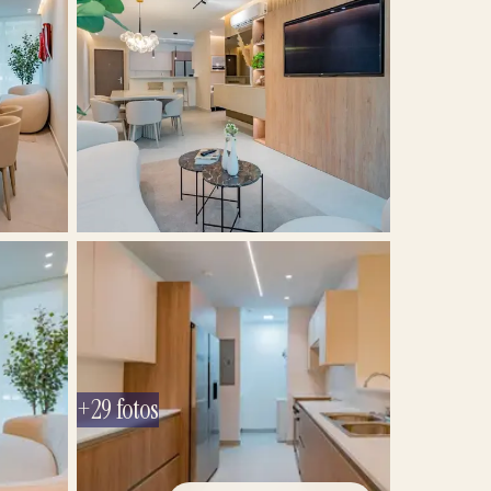
+
29
fotos