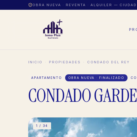
OBRA NUEVA · REVENTA · ALQUILER — CIUDA
PR
INICIO
·
PROPIEDADES
·
CONDADO DEL REY
APARTAMENTO
OBRA NUEVA · FINALIZADO
CO
CONDADO GARD
1 /
34