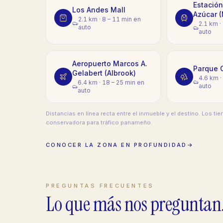
Estación
Los Andes Mall
Azúcar (
2.1 km
·
8 – 11 min en
2.1 km
·
auto
auto
Aeropuerto Marcos A.
Parque 
Gelabert (Albrook)
4.6 km
·
6.4 km
·
18 – 25 min en
auto
auto
Distancias en línea recta entre el inmueble y el destino. Los 
conservadora para tráfico panameño.
CONOCER LA ZONA EN PROFUNDIDAD
→
PREGUNTAS FRECUENTES
Lo que más nos preguntan