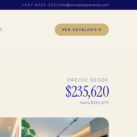
+507 6333-2222
info@inmopluspanama.com
O
VER CATÁLOGO
PRECIO DESDE
$235,620
hasta
$591,675