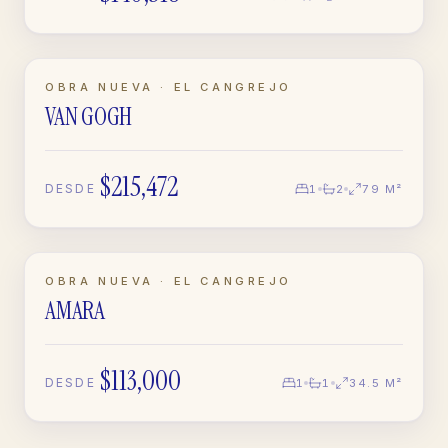
LISTO · OBRA NUEVA
OBRA NUEVA · EL CANGREJO
VAN GOGH
APARTAMENTO
$215,472
DESDE
1
2
79 M²
EN CONSTRUCCIÓN
OBRA NUEVA · EL CANGREJO
AMARA
APARTAMENTO
$113,000
DESDE
1
1
34.5 M²