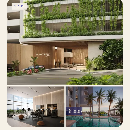
1 /
11
+
8
fotos