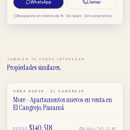
WhatsApp
Llamar
Respuesta en menos de 1h · Sin spam · Sin compromiso
TAMBIÉN TE PUEDE INTERESAR
Propiedades similares.
EN CONSTRUCCIÓN
OBRA NUEVA · EL CANGREJO
More - Apartamentos nuevos en venta en
APARTAMENTO
El Cangrejo, Panamá
$140,518
DESDE
1
1
42.31 M²