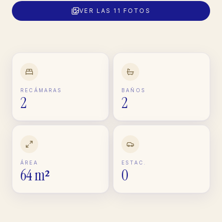
VER LAS
11
FOTOS
RECÁMARAS
BAÑOS
2
2
ÁREA
ESTAC.
64 m²
0