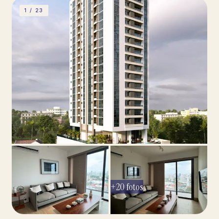
1 /
23
+
20
fotos