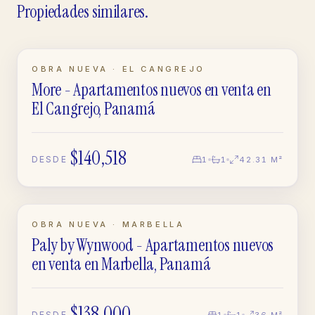
Propiedades similares.
EN CONSTRUCCIÓN
OBRA NUEVA · EL CANGREJO
More - Apartamentos nuevos en venta en
APARTAMENTO
El Cangrejo, Panamá
$140,518
DESDE
1
1
42.31 M²
PREVENTA
OBRA NUEVA · MARBELLA
Paly by Wynwood - Apartamentos nuevos
APARTAMENTO
en venta en Marbella, Panamá
$138,000
DESDE
1
1
36 M²