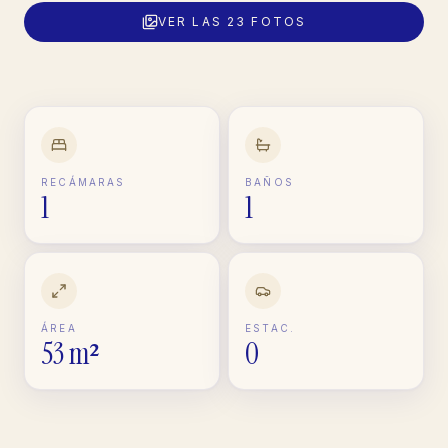
VER LAS
23
FOTOS
RECÁMARAS
BAÑOS
1
1
ÁREA
ESTAC.
53 m²
0