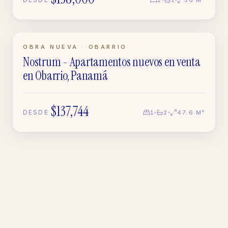
EN CONSTRUCCIÓN
OBRA NUEVA · OBARRIO
Nostrum - Apartamentos nuevos en venta
APARTAMENTO
en Obarrio, Panamá
$137,744
DESDE
1
2
47.6 M²