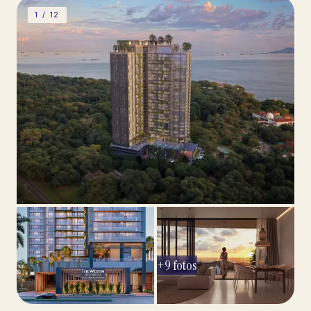
1 /
12
+
9
fotos