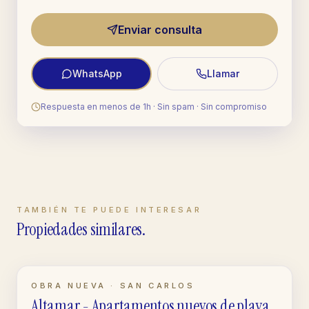
Enviar consulta
WhatsApp
Llamar
Respuesta en menos de 1h · Sin spam · Sin compromiso
TAMBIÉN TE PUEDE INTERESAR
Propiedades similares.
LISTO · OBRA NUEVA
OBRA NUEVA · SAN CARLOS
Altamar - Apartamentos nuevos de playa
APARTAMENTO