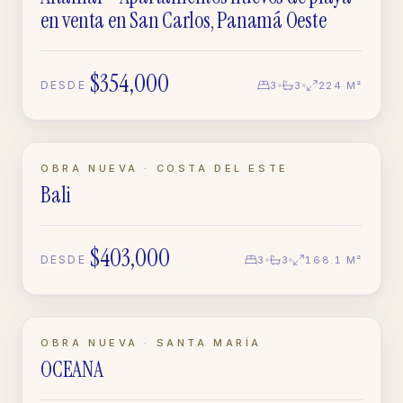
en venta en San Carlos, Panamá Oeste
$354,000
DESDE
3
3
224 M²
LISTO · OBRA NUEVA
OBRA NUEVA · COSTA DEL ESTE
Bali
APARTAMENTO
$403,000
DESDE
3
3
168.1 M²
EN CONSTRUCCIÓN
OBRA NUEVA · SANTA MARÍA
OCEANA
APARTAMENTO