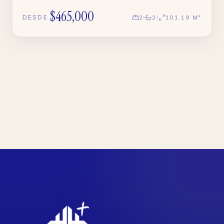
$465,000
DESDE
2
2
101.19 M²