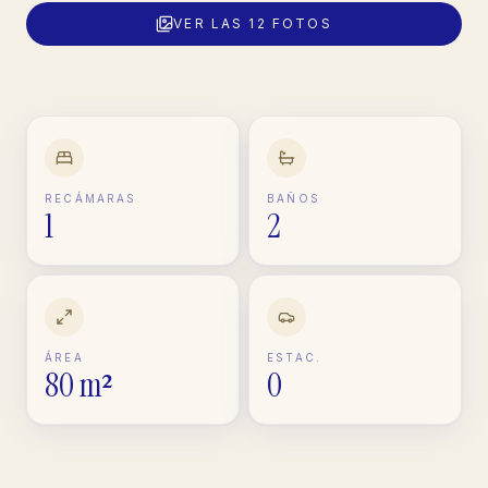
VER LAS
12
FOTOS
RECÁMARAS
BAÑOS
1
2
ÁREA
ESTAC.
80 m²
0