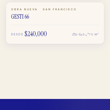
PREVENTA
OBRA NUEVA · SAN FRANCISCO
GESTI 66
APARTAMENTO
$240,000
DESDE
1
2
70 M²