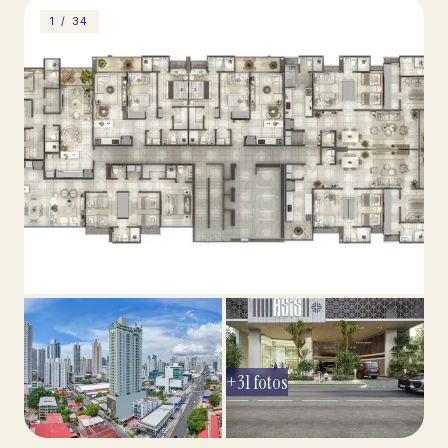
1 /
34
+
31
fotos