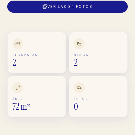
VER LAS
34
FOTOS
RECÁMARAS
BAÑOS
2
2
ÁREA
ESTAC.
72 m²
0