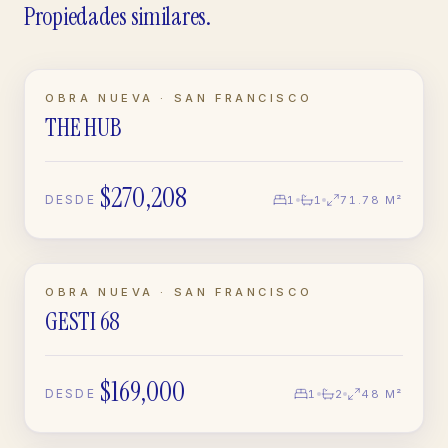
Propiedades similares.
EN CONSTRUCCIÓN
OBRA NUEVA · SAN FRANCISCO
THE HUB
APARTAMENTO
$270,208
DESDE
1
1
71.78 M²
EN CONSTRUCCIÓN
OBRA NUEVA · SAN FRANCISCO
GESTI 68
APARTAMENTO
$169,000
DESDE
1
2
48 M²