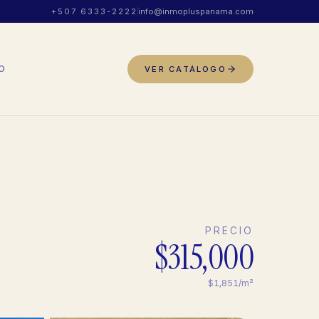
+507 6333-2222
info@inmopluspanama.com
O
VER CATÁLOGO
PRECIO
$315,000
$1,851/m²