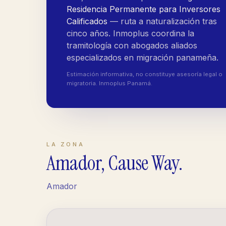
Residencia Permanente para Inversores
Calificados
— ruta a naturalización tras
cinco años. Inmoplus coordina la
tramitología con abogados aliados
especializados en migración panameña.
Estimación informativa, no constituye asesoría legal o
migratoria. Inmoplus Panamá.
LA ZONA
Amador, Cause Way
.
Amador