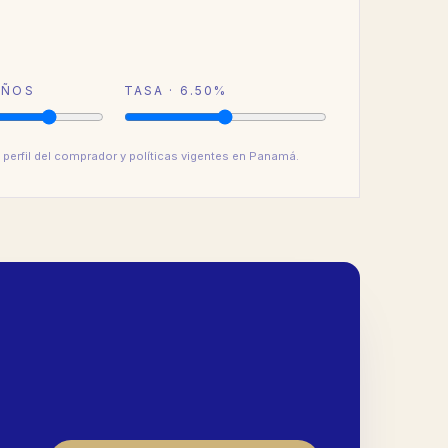
ÑOS
TASA ·
6.50
%
 perfil del comprador y políticas vigentes en Panamá.