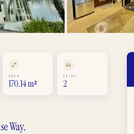
ÁREA
ESTAC.
170.14 m²
2
se Way
.