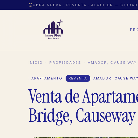
OBRA NUEVA · REVENTA · ALQUILER — CIUDA
PR
INICIO
·
PROPIEDADES
·
AMADOR, CAUSE WAY
APARTAMENTO
REVENTA
AMADOR, CAUSE WA
Venta de Apartam
Bridge, Causeway