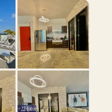
+
22
fotos