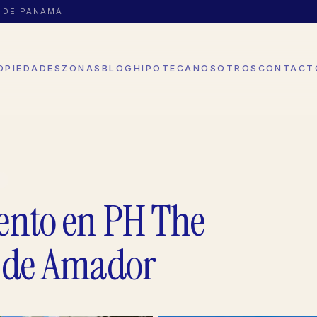
D DE PANAMÁ
OPIEDADES
ZONAS
BLOG
HIPOTECA
NOSOTROS
CONTACT
Y
ento en PH The
 de Amador