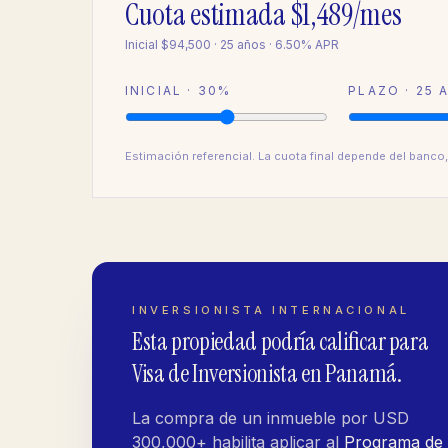
Cuota estimada
$1,489
/mes
Inicial
$94,500
·
25
años ·
6.50
% APR
INICIAL ·
30
%
PLAZO ·
25
A
Estimación referencial. La cuota final depende del banco,
INVERSIONISTA INTERNACIONAL
Esta propiedad podría calificar para
Visa de Inversionista en Panamá.
La compra de un inmueble por USD
300,000+ habilita aplicar al
Programa de