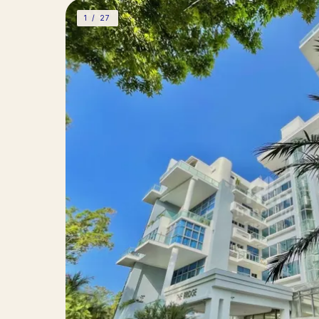
1 /
27