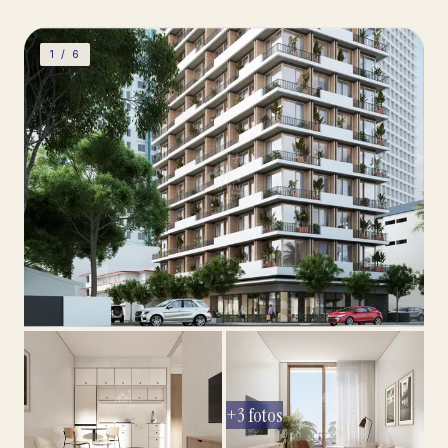
1 /
6
+
3
fotos