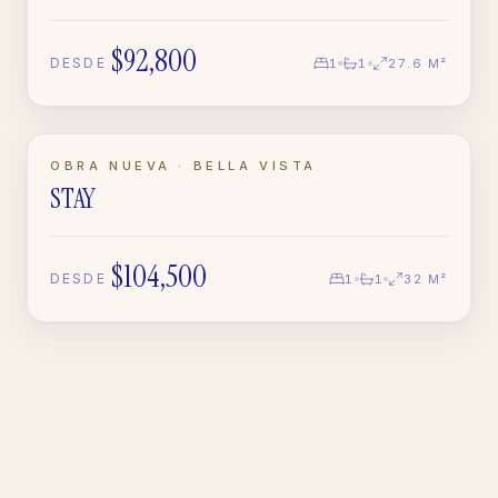
$92,800
DESDE
1
1
27.6 M²
EN CONSTRUCCIÓN
OBRA NUEVA · BELLA VISTA
STAY
APARTAMENTO
$104,500
DESDE
1
1
32 M²