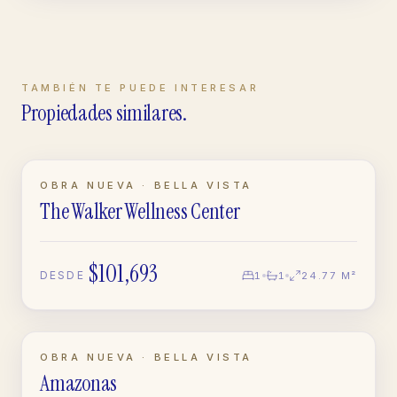
TAMBIÉN TE PUEDE INTERESAR
Propiedades similares.
EN CONSTRUCCIÓN
OBRA NUEVA · BELLA VISTA
The Walker Wellness Center
APARTAMENTO
$101,693
DESDE
1
1
24.77 M²
EN CONSTRUCCIÓN
OBRA NUEVA · BELLA VISTA
Amazonas
APARTAMENTO