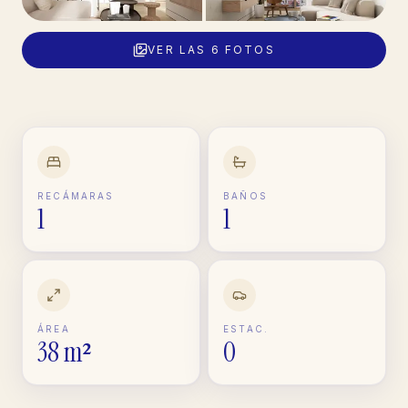
VER LAS
6
FOTOS
RECÁMARAS
BAÑOS
1
1
ÁREA
ESTAC.
38 m²
0