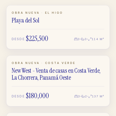
LISTO · OBRA NUEVA
OBRA NUEVA · EL HIGO
Playa del Sol
APARTAMENTO
$225,500
DESDE
3
3
114 M²
LISTO · OBRA NUEVA
OBRA NUEVA · COSTA VERDE
New West - Venta de casas en Costa Verde,
CASA
La Chorrera, Panamá Oeste
$180,000
DESDE
3
2
137 M²