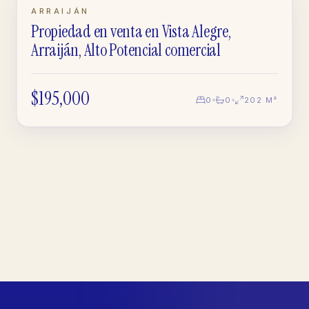
REVENTA
ARRAIJÁN
Propiedad en venta en Vista Alegre,
CASA
Arraiján, Alto Potencial comercial
$195,000
0
0
202 M²