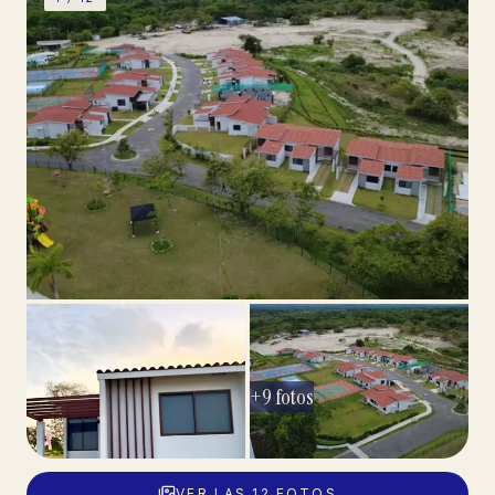
+
9
fotos
VER LAS
12
FOTOS