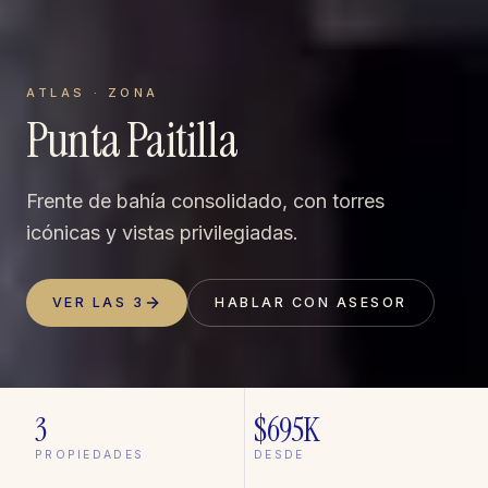
ATLAS · ZONA
Punta Paitilla
Frente de bahía consolidado, con torres
icónicas y vistas privilegiadas.
VER LAS
3
HABLAR CON ASESOR
3
$695K
PROPIEDADES
DESDE